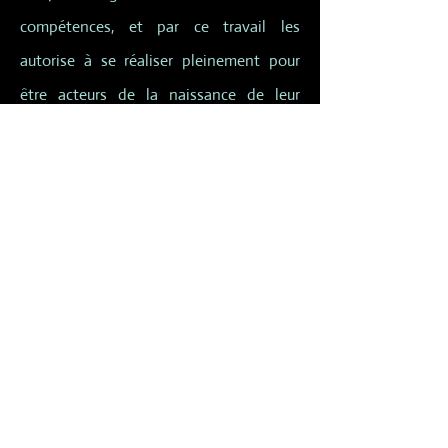
compétences, et par ce travail les
autorise à se réaliser pleinement pour
être acteurs de la naissance de leur
enfant.
Pourquoi nous choisir ?
Parce-que nous sommes les premiers
à vous proposer un échange de
paroles entre professionnels et femmes
enceintes !
Parce-que la naissance d'un enfant
mérite que vous y consacriez un peu
de réflexion !