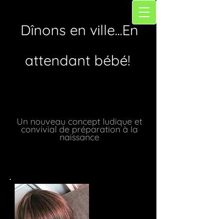
Dînons en ville...En
attendant bébé!
Un nouveau concept ludique et
convivial de préparation à la
naissance